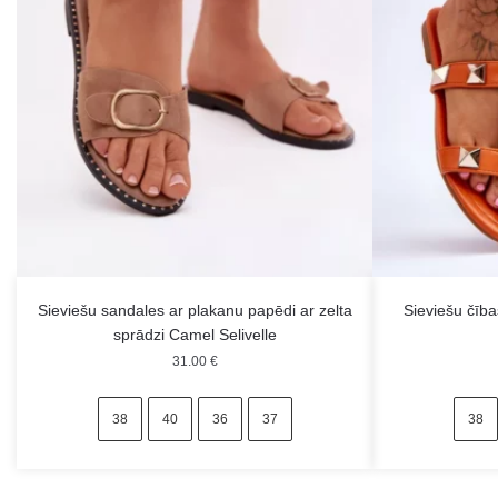
Sieviešu sandales ar plakanu papēdi ar zelta
Sieviešu čīb
sprādzi Camel Selivelle
31.00
€
38
40
36
37
38