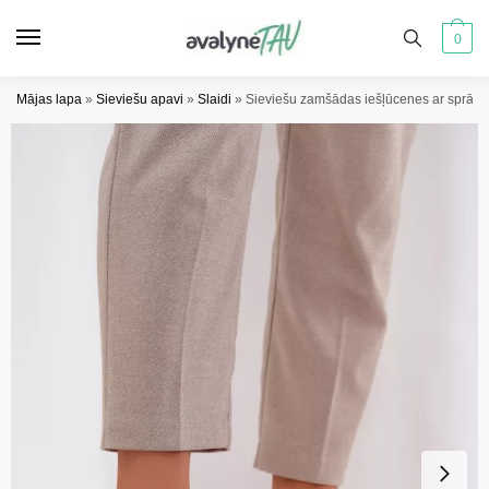
Pāriet
Pāriet
uz
uz
0
navigāciju
saturu
Mājas lapa
»
Sieviešu apavi
»
Slaidi
»
Sieviešu zamšādas iešļūcenes ar sprādz