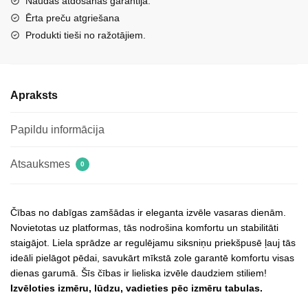
Naudas atdošanas garantija.
melnā
Ērta preču atgriešana
krāsā
Produkti tieši no ražotājiem.
Zazoo
3019
daudzums
Apraksts
Papildu informācija
Atsauksmes
0
Čības no dabīgas zamšādas ir eleganta izvēle vasaras dienām.
Novietotas uz platformas, tās nodrošina komfortu un stabilitāti
staigājot. Liela sprādze ar regulējamu siksniņu priekšpusē ļauj tās
ideāli pielāgot pēdai, savukārt mīkstā zole garantē komfortu visas
dienas garumā. Šīs čības ir lieliska izvēle daudziem stiliem!
Izvēloties izmēru, lūdzu, vadieties pēc izmēru tabulas.