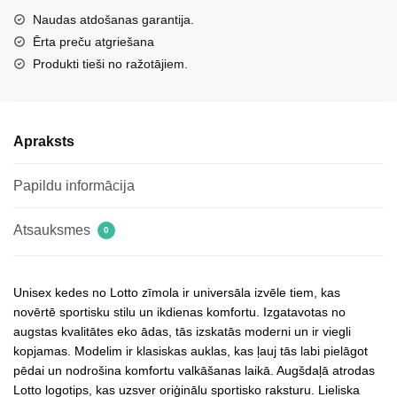
daudzums
Naudas atdošanas garantija.
Ērta preču atgriešana
Produkti tieši no ražotājiem.
Apraksts
Papildu informācija
Atsauksmes
0
Unisex kedes no Lotto zīmola ir universāla izvēle tiem, kas
novērtē sportisku stilu un ikdienas komfortu. Izgatavotas no
augstas kvalitātes eko ādas, tās izskatās moderni un ir viegli
kopjamas. Modelim ir klasiskas auklas, kas ļauj tās labi pielāgot
pēdai un nodrošina komfortu valkāšanas laikā. Augšdaļā atrodas
Lotto logotips, kas uzsver oriģinālu sportisko raksturu. Lieliska