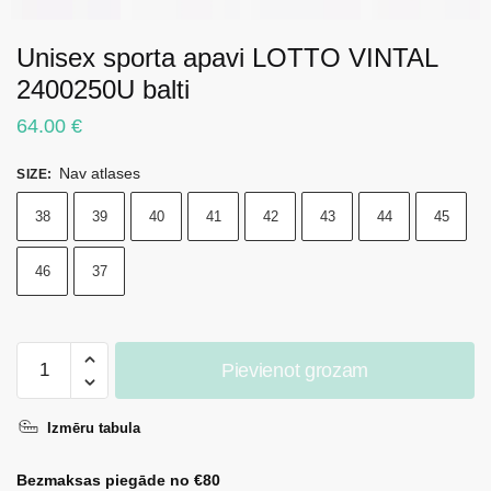
Unisex sporta apavi LOTTO VINTAL
2400250U balti
64.00
€
Nav atlases
SIZE
:
38
39
40
41
42
43
44
45
46
37
Unisex
Pievienot grozam
sporta
apavi
Izmēru tabula
LOTTO
VINTAL
Bezmaksas piegāde no €80
2400250U