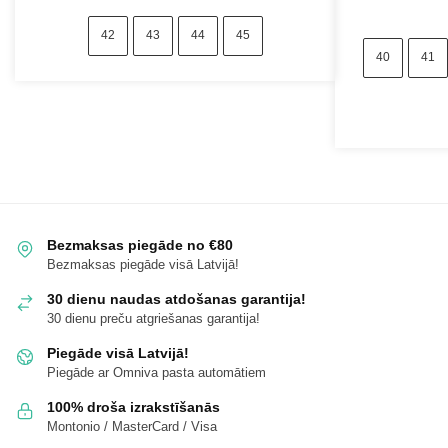
42
43
44
45
40
41
Bezmaksas piegāde no €80
Bezmaksas piegāde visā Latvijā!
30 dienu naudas atdošanas garantija!
30 dienu preču atgriešanas garantija!
Piegāde visā Latvijā!
Piegāde ar Omniva pasta automātiem
100% droša izrakstīšanās
Montonio / MasterCard / Visa