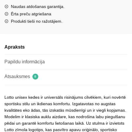
balti
Naudas atdošanas garantija.
daudzums
Ērta preču atgriešana
Produkti tieši no ražotājiem.
Apraksts
Papildu informācija
Atsauksmes
0
Lotto unisex kedes ir universāls risinājums cilvēkiem, kuri novērtē
sportisku stilu un ikdienas komfortu. Izgatavotas no augstas
kvalitātes eko ādas, tās izskatās mūsdienīgi un ir viegli kopjamas.
Modelim ir klasiska auklu aizdare, kas nodrošina labu piegulšanu
pēdai un garantē komfortu lietošanas laikā. Uz stulma ir izvietots
Lotto zīmola logotips, kas pasvītro apavu oriģinālo, sportisko