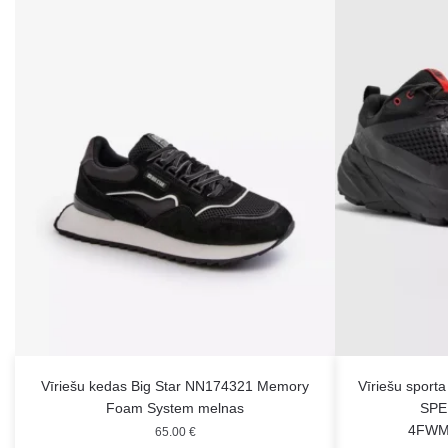
Vīriešu kedas Big Star NN174321 Memory
Vīriešu sport
Foam System melnas
SPE
4FWM
65.00
€