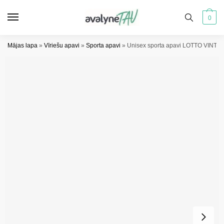
Pāriet
Pāriet
uz
uz
0
navigāciju
saturu
Mājas lapa
»
Vīriešu apavi
»
Sporta apavi
»
Unisex sporta apavi LOTTO VINTAL