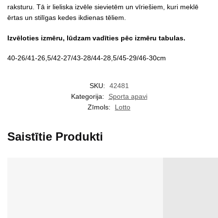
raksturu. Tā ir lieliska izvēle sievietēm un vīriešiem, kuri meklē
ērtas un stilīgas kedes ikdienas tēliem.
Izvēloties izmēru, lūdzam vadīties pēc izmēru tabulas.
40-26/41-26,5/42-27/43-28/44-28,5/45-29/46-30cm
SKU:
42481
Kategorija:
Sporta apavi
Zīmols:
Lotto
Saistītie Produkti