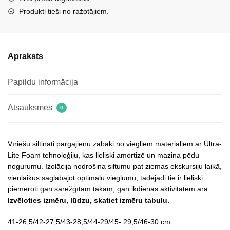
daudzums
Produkti tieši no ražotājiem.
Apraksts
Papildu informācija
Atsauksmes
0
Vīriešu siltināti pārgājienu zābaki no viegliem materiāliem ar Ultra-
Lite Foam tehnoloģiju, kas lieliski amortizē un mazina pēdu
nogurumu. Izolācija nodrošina siltumu pat ziemas ekskursiju laikā,
vienlaikus saglabājot optimālu vieglumu, tādējādi tie ir lieliski
piemēroti gan sarežģītām takām, gan ikdienas aktivitātēm ārā.
Izvēloties izmēru, lūdzu, skatiet izmēru tabulu.
41-26,5/42-27,5/43-28,5/44-29/45- 29,5/46-30 cm