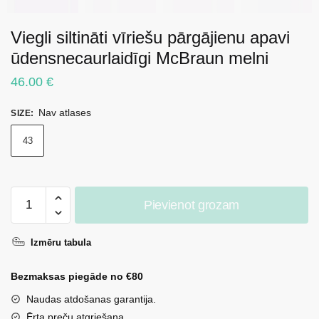
Viegli siltināti vīriešu pārgājienu apavi
ūdensnecaurlaidīgi McBraun melni
46.00
€
Nav atlases
SIZE
:
43
Viegli
Pievienot grozam
siltināti
vīriešu
Izmēru tabula
pārgājienu
apavi
Bezmaksas piegāde no €80
ūdensnecaurlaidīgi
McBraun
Naudas atdošanas garantija.
melni
Ērta preču atgriešana