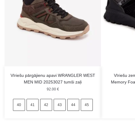
Vīriešu pārgājienu apavi WRANGLER WEST
Vīriešu zem
MEN MID 20253027 tumši zaļi
Memory Foam
92.00
€
40
41
42
43
44
45