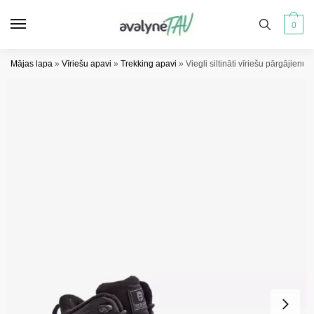
Pāriet
Pāriet
uz
uz
0
navigāciju
saturu
Mājas lapa
»
Vīriešu apavi
»
Trekking apavi
»
Viegli siltināti vīriešu pārgājie