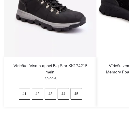
Vīriešu tūrisma apavi Big Star KK174215
Vīriešu zem
melni
Memory Foam
80.00
€
41
42
43
44
45