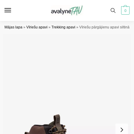
Pāriet
Pāriet
uz
uz
0
navigāciju
saturu
Mājas lapa
»
Vīriešu apavi
»
Trekking apavi
»
Vīriešu pārgājienu apavi siltināt