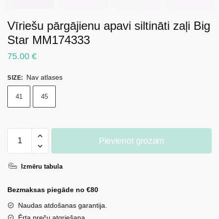
Vīriešu pārgājienu apavi siltināti zaļi Big
Star MM174333
75.00
€
Nav atlases
SIZE
:
41
45
Vīriešu
Pievienot grozam
pārgājienu
apavi
Izmēru tabula
siltināti
zaļi
Bezmaksas piegāde no €80
Big
Star
Naudas atdošanas garantija.
MM174333
Ērta preču atgriešana