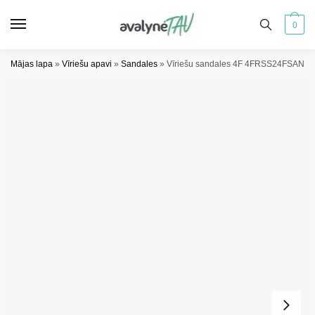
Pāriet
Pāriet
uz
uz
0
navigāciju
saturu
Mājas lapa
»
Vīriešu apavi
»
Sandales
»
Vīriešu sandales 4F 4FRSS24FSANM