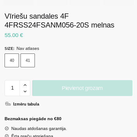
Vīriešu sandales 4F
4FRSS24FSANM056-20S melnas
55.00
€
Nav atlases
SIZE
:
40
41
Vīriešu
Pievienot grozam
sandales
4F
Izmēru tabula
4FRSS24FSANM056-
20S
Bezmaksas piegāde no €80
melnas
daudzums
Naudas atdošanas garantija.
Ērta preču atgriešana