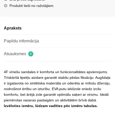
Produkti tieši no ražotājiem.
Apraksts
Papildu informācija
Atsauksmes
0
4F vīriešu sandales ir komforta un funkcionalitātes apvienojums.
Trīskāršā lipekļu aizdare garantē stabilu pēdas fiksāciju. Augšdaļa
ir izgatavota no sintētiska materiāla un oderēta ar mīkstu džersiju,
nodrošinot ērtību un izturību. EVA putu iekšzole sniedz izcilu
komfortu, bet ārējā zole garantē optimālu saķeri ar virsmu. Ideāli
piemērotas vasaras pastaigām un aktivitātēm brīvā dabā.
Izvēloties izmēru, lūdzam vadīties pēc izmēru tabulas.