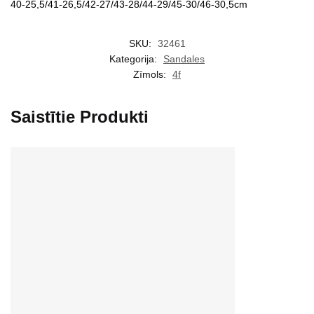
40-25,5/41-26,5/42-27/43-28/44-29/45-30/46-30,5cm
SKU:
32461
Kategorija:
Sandales
Zīmols:
4f
Saistītie Produkti