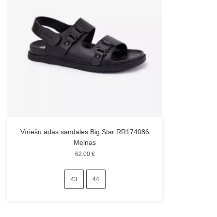
Vīriešu ādas sandales Big Star RR174086
Melnas
62.00
€
43
44