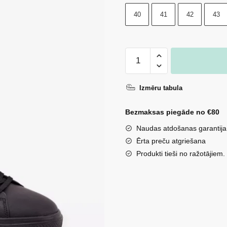
40
41
42
43
Vīriešu
kedas
LEE
Izmēru tabula
BRETT
MEN
Bezmaksas piegāde no €80
LOW
Naudas atdošanas garantija
50253047
Ērta preču atgriešana
Melnas
Produkti tieši no ražotājiem.
daudzums