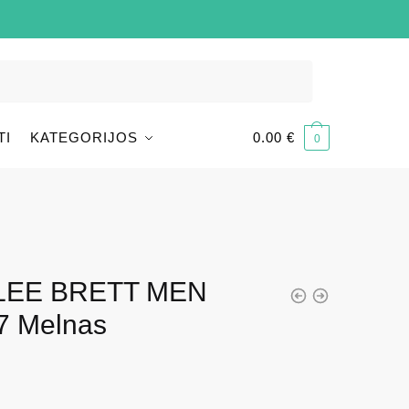
TI
KATEGORIJOS
0.00
€
0
s LEE BRETT MEN
7 Melnas