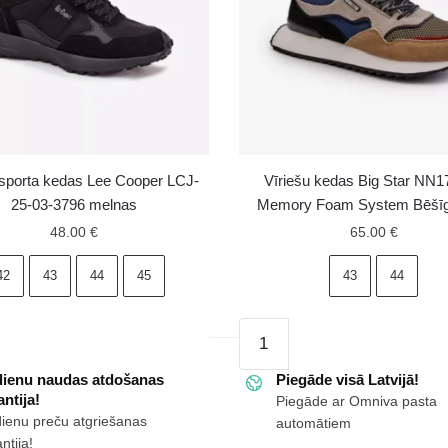
 sporta kedas Lee Cooper LCJ-
Vīriešu kedas Big Star NN
25-03-3796 melnas
Memory Foam System Bēšīgi
48.00
€
65.00
€
42
43
44
45
43
44
Vīriešu
kedas
dienu naudas atdošanas
Big
Piegāde visā Latvijā!
ntija!
Piegāde ar Omniva pasta
Star
dienu preču atgriešanas
automātiem
NN174320
ntija!