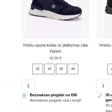
Vīriešu sporta kedas uz platformas zilas
Vīriešu
Hanirin
42.00
€
42
43
45
46
Vīriešu
Vīriešu
sporta
sporta
kedas
Bezmaksas piegāde no €80
kedas
30 
gara
Bezmaksas piegāde visā Latvijā!
uz
Lee
30 
platformas
Cooper
gara