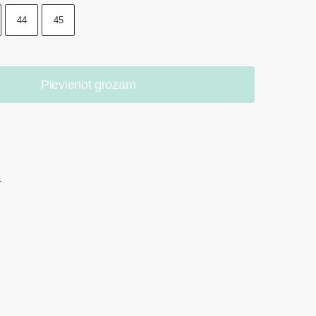
44
45
Pievienot grozam
.