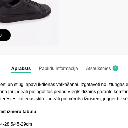
U
Apraksts
Papildu informācija
Atsauksmes
0
ērti un stilīgi apavi ikdienas valkāšanai. Izgatavoti no izturīgas
na ļauj ideāli pielāgot tos pēdai. Viegls dizains garantē komfort
ederēsies ikdienas stilā – ideāli piemērots džinsiem, jogger biks
tiet izmēru tabulu.
44-28,5/45-29cm