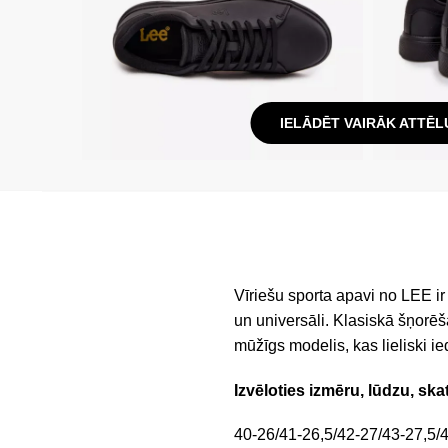
IELĀDĒT VAIRĀK ATTĒL
Vīriešu sporta apavi no LEE ir 
un universāli. Klasiskā šņorēša
mūžīgs modelis, kas lieliski i
Izvēloties izmēru, lūdzu, ska
40-26/41-26,5/42-27/43-27,5/