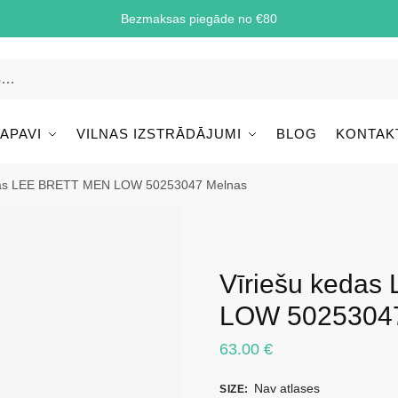
Bezmaksas piegāde no €80
 APAVI
VILNAS IZSTRĀDĀJUMI
BLOG
KONTAK
das LEE BRETT MEN LOW 50253047 Melnas
Vīriešu keda
LOW 5025304
63.00
€
Nav atlases
SIZE
: