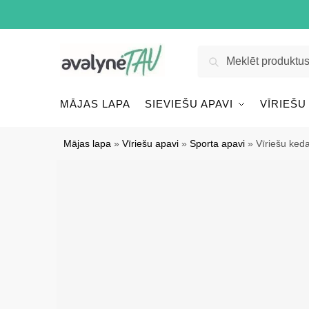
Pāriet
Pāriet
uz
uz
navigāciju
saturu
Meklēt:
Meklēt
MĀJAS LAPA
SIEVIEŠU APAVI
VĪRIEŠU
Mājas lapa
»
Vīriešu apavi
»
Sporta apavi
»
Vīriešu ke