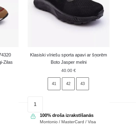
174320
Klasiski vīriešu sporta apavi ar šņorēm
-Zilas
Boto Jasper melni
40.00
€
41
42
43
Klasiski
vīriešu
sporta
100% droša izrakstīšanās
Montonio / MasterCard / Visa
apavi
ar