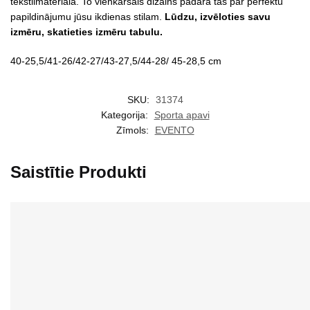
tekstilmateriāla. To vienkāršais dizains padara tās par perfektu
papildinājumu jūsu ikdienas stilam.
Lūdzu, izvēloties savu
izmēru, skatieties izmēru tabulu.
40-25,5/41-26/42-27/43-27,5/44-28/ 45-28,5 cm
SKU:
31374
Kategorija:
Sporta apavi
Zīmols:
EVENTO
Saistītie Produkti