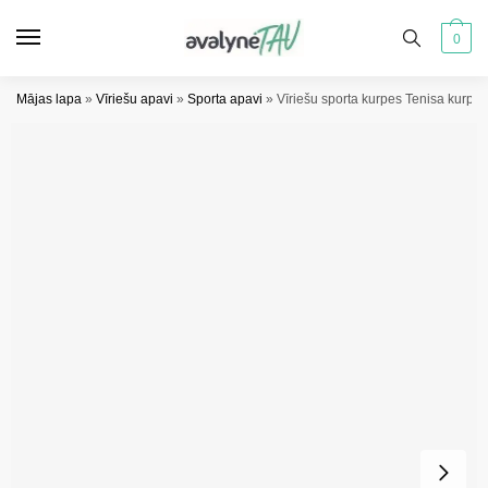
Pāriet
Pāriet
uz
uz
0
navigāciju
saturu
Mājas lapa
»
Vīriešu apavi
»
Sporta apavi
»
Vīriešu sporta kurpes Tenisa kurpe