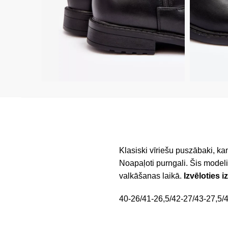
Klasiski vīriešu puszābaki, kam
Noapaļoti purngali. Šis model
valkāšanas laikā.
Izvēloties 
40-26/41-26,5/42-27/43-27,5/