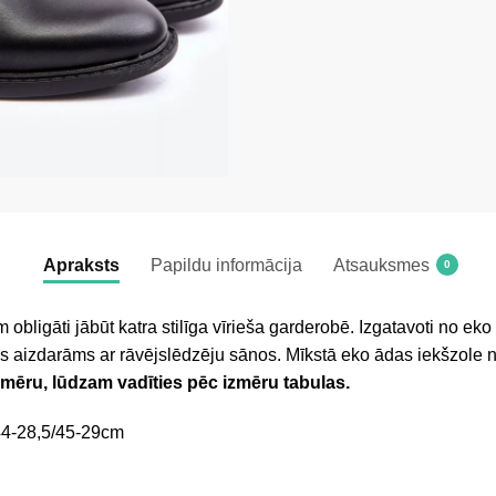
Apraksts
Papildu informācija
Atsauksmes
0
 obligāti jābūt katra stilīga vīrieša garderobē. Izgatavoti no eko 
is aizdarāms ar rāvējslēdzēju sānos. Mīkstā eko ādas iekšzole 
izmēru, lūdzam vadīties pēc izmēru tabulas.
44-28,5/45-29cm