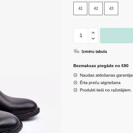
41
42
43
Vīriešu
zemi
zābaki
Izmēru tabula
ar
rāvējslēdzēju
Bezmaksas piegāde no €80
melnā
Naudas atdošanas garantija
krāsā
Ērta preču atgriešana
Brosta
Produkti tieši no ražotājiem.
daudzums