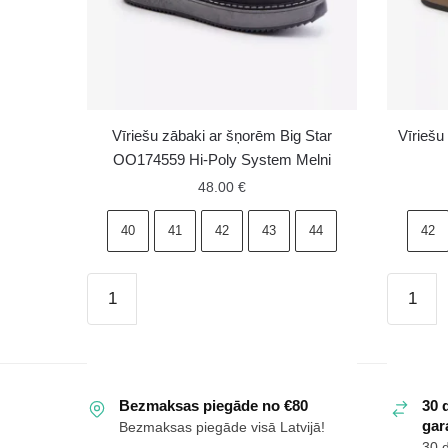
Vīriešu zābaki ar šņorēm Big Star
Vīriešu
OO174559 Hi-Poly System Melni
48.00
€
40
41
42
43
44
42
Vīriešu
Vīriešu
zābaki
zamšād
ar
Čelsijas
šņorēm
zābaki
Big
Big
Bezmaksas piegāde no €80
30 
Star
Star
gara
Bezmaksas piegāde visā Latvijā!
OO174559
OO1741
30 