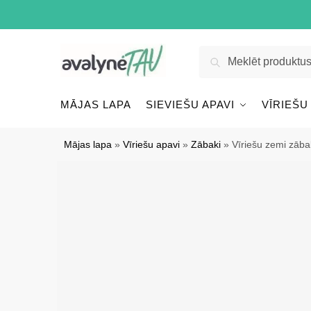
Pāriet
Pāriet
uz
uz
navigāciju
saturu
Meklēt:
Meklēt
MĀJAS LAPA
SIEVIEŠU APAVI
VĪRIEŠU
Mājas lapa
»
Vīriešu apavi
»
Zābaki
»
Vīriešu zemi zāba