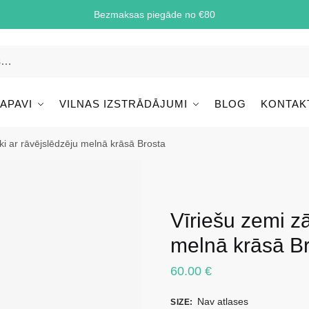
Bezmaksas piegāde no €80
 APAVI
VILNAS IZSTRĀDĀJUMI
BLOG
KONTAK
ki ar rāvējslēdzēju melnā krāsā Brosta
Vīriešu zemi z
melnā krāsā B
60.00
€
Nav atlases
SIZE
: