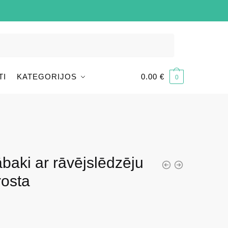
TI
KATEGORIJOS
0.00
€
0
ābaki ar rāvējslēdzēju
rosta