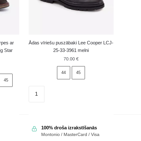
rpes ar
Ādas vīriešu puszābaki Lee Cooper LCJ-
g Star
25-33-3961 melni
70.00
€
44
45
45
Ādas
vīriešu
puszābaki
Lee
Cooper
100% droša izrakstīšanās
LCJ-
Montonio / MasterCard / Visa
25-