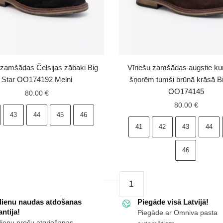
 zamšādas Čelsijas zābaki Big
Vīriešu zamšādas augstie ku
Star OO174192 Melni
šņorēm tumši brūnā krāsā Bi
OO174145
80.00
€
80.00
€
43
44
45
46
41
42
43
44
46
as
Vīriešu
zamšādas
dienu naudas atdošanas
augstie
Piegāde visā Latvijā!
ntija!
Piegāde ar Omniva pasta
kurpes
92
dienu preču atgriešanas