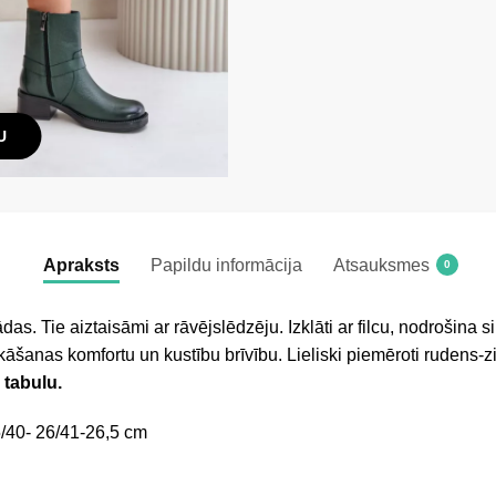
U
Apraksts
Papildu informācija
Atsauksmes
0
as. Tie aiztaisāmi ar rāvējslēdzēju. Izklāti ar filcu, nodrošina s
kāšanas komfortu un kustību brīvību. Lieliski piemēroti rudens
 tabulu.
/40- 26/41-26,5 cm