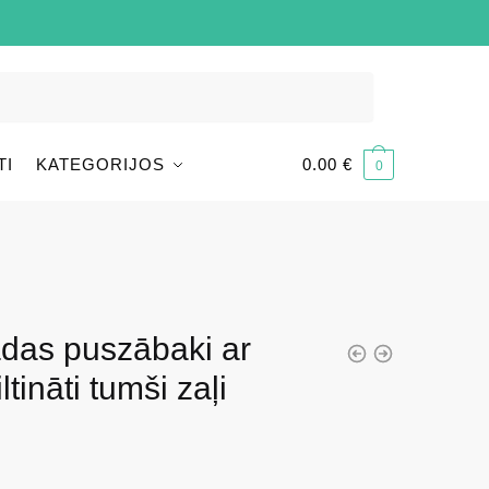
TI
KATEGORIJOS
0.00
€
0
das puszābaki ar
tināti tumši zaļi