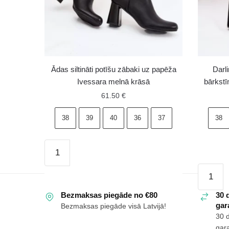
Ādas siltināti potīšu zābaki uz papēža
Darl
Ivessara melnā krāsā
bārkstī
61.50
€
38
39
40
36
37
38
Ādas
siltināti
Darlina
potīšu
sieviešu
zābaki
Bezmaksas piegāde no €80
potīšu
30 
uz
gara
Bezmaksas piegāde visā Latvijā!
zābaki
papēža
30 
ar
Ivessara
gara