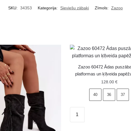
SKU:
34353
Kategorija:
Sieviešu zābaki
Zīmols:
Zazoo
Zazoo 60472 Ādas puszāba
platformas un ķīļveida papēž
128.00
€
40
36
37
Zazoo
60472
Ādas