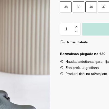
38
39
40
37
Zazoo
60480
ādas
Izmēru tabula
puszābaki
ar
Bezmaksas piegāde no €80
zemu
Naudas atdošanas garantija
papēdi
Ērta preču atgriešana
siltināti
Produkti tieši no ražotājiem.
tumši
zaļi
daudzums