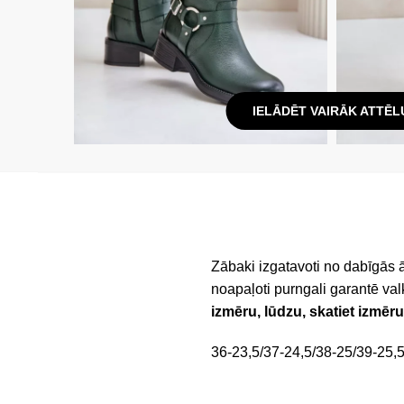
IELĀDĒT VAIRĀK ATTĒL
Zābaki izgatavoti no dabīgās ād
noapaļoti purngali garantē val
izmēru, lūdzu, skatiet izmēru
36-23,5/37-24,5/38-25/39-25,5