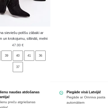
puszābaki
uz
platformas
un
ķīļveida
papēža
ina sieviešu potīšu zābaki ar
melni
m un krokojumu, siltināti, melni
daudzums
47.00
€
39
40
41
36
37
dienu naudas atdošanas
Piegāde visā Latvijā!
ntija!
Piegāde ar Omniva pasta
dienu preču atgriešanas
automātiem
ntija!