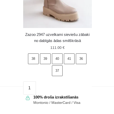
Zazoo 2947 uzvelkami sieviešu zābaki
no dabīgās ādas smilškrāsā
111.00
€
38
39
40
41
36
37
Zazoo
2947
uzvelkami
100% droša izrakstīšanās
Montonio / MasterCard / Visa
sieviešu
zābaki