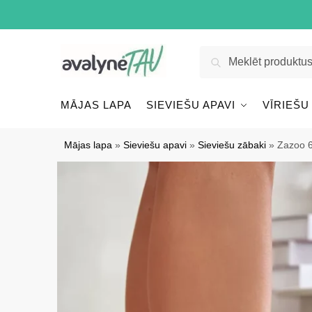
Pāriet
Pāriet
uz
uz
navigāciju
saturu
Meklēt:
Meklēt
MĀJAS LAPA
SIEVIEŠU APAVI
VĪRIEŠU
Mājas lapa
»
Sieviešu apavi
»
Sieviešu zābaki
»
Zazoo 6