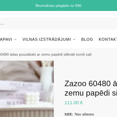
Bezmaksas piegāde no €80
 APAVI
VILNAS IZSTRĀDĀJUMI
BLOG
KONTAK
0480 ādas puszābaki ar zemu papēdi siltināti tumši zaļi
Zazoo 60480 ā
zemu papēdi sil
111.00
€
Nav atlases
SIZE
: