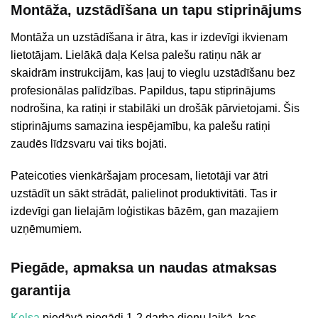
Montāža, uzstādīšana un tapu stiprinājums
Montāža un uzstādīšana ir ātra, kas ir izdevīgi ikvienam
lietotājam. Lielākā daļa Kelsa palešu ratiņu nāk ar
skaidrām instrukcijām, kas ļauj to vieglu uzstādīšanu bez
profesionālas palīdzības. Papildus, tapu stiprinājums
nodrošina, ka ratiņi ir stabilāki un drošāk pārvietojami. Šis
stiprinājums samazina iespējamību, ka palešu ratiņi
zaudēs līdzsvaru vai tiks bojāti.
Pateicoties vienkāršajam procesam, lietotāji var ātri
uzstādīt un sākt strādāt, palielinot produktivitāti. Tas ir
izdevīgi gan lielajām loģistikas bāzēm, gan mazajiem
uzņēmumiem.
Piegāde, apmaksa un naudas atmaksas
garantija
Kelsa
piedāvā piegādi 1-2 darba dienu laikā, kas