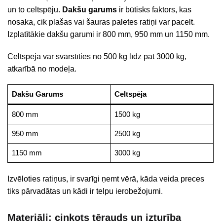
un to celtspēju.
Dakšu garums
ir būtisks faktors, kas
nosaka, cik plašas vai šauras paletes ratiņi var pacelt.
Izplatītākie dakšu garumi ir 800 mm, 950 mm un 1150 mm.
Celtspēja var svārstīties no 500 kg līdz pat 3000 kg,
atkarībā no modeļa.
Dakšu Garums
Celtspēja
800 mm
1500 kg
950 mm
2500 kg
1150 mm
3000 kg
Izvēloties ratiņus, ir svarīgi ņemt vērā, kāda veida preces
tiks pārvadātas un kādi ir telpu ierobežojumi.
Materiāli: cinkots tērauds un izturība