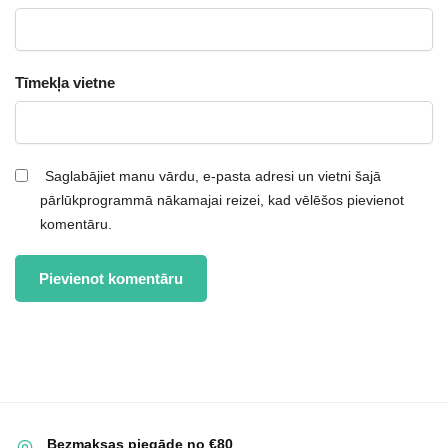
Tīmekļa vietne
Saglabājiet manu vārdu, e-pasta adresi un vietni šajā
pārlūkprogrammā nākamajai reizei, kad vēlēšos pievienot
komentāru.
Bezmaksas piegāde no €80