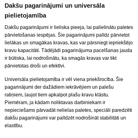
Dakšu pagarinājumi un universāla
pielietojamība
Dakšu pagarinājumi ir lieliska pieeja, lai palielinātu paletes
pārvietošanas iespējas. Šie pagarinājumi palīdz pārvietot
lielākas un smagākas kravas, kas var pārsniegt iepriekšējo
kravu kapacitāti. Tādējādi pagarinājuma pacelšanas jauda
ir būtiska, lai nodrošinātu, ka smagās kravas var tikt
pārvietotas droši un efektīvi.
Universāla pielietojamība ir vēl viena priekšrocība. Šie
pagarinājumi der dažādiem iekrāvējiem un palešu
ratiņiem, ļaujot tiem apkalpot plašu kravu klāstu.
Piemēram, ja kādam noliktavas darbiniekam ir
nepieciešams pārvadāt nelielas paletes, speciāli paredzēti
dakšu pagarinājumi var palīdzēt nodrošināt stabilitāti un
elastību.