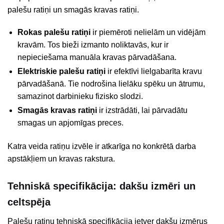
palešu ratiņi un smagās kravas ratiņi.
Rokas palešu ratiņi
ir piemēroti nelielām un vidējām
kravām. Tos bieži izmanto noliktavās, kur ir
nepieciešama manuāla kravas pārvadāšana.
Elektriskie palešu ratiņi
ir efektīvi lielgabarīta kravu
pārvadāšanā. Tie nodrošina lielāku spēku un ātrumu,
samazinot darbinieku fizisko slodzi.
Smagās kravas ratiņi
ir izstrādāti, lai pārvadātu
smagas un apjomīgas preces.
Katra veida ratiņu izvēle ir atkarīga no konkrētā darba
apstākļiem un kravas rakstura.
Tehniskā specifikācija: dakšu izmēri un
celtspēja
Palešu ratiņu tehniskā specifikācija ietver dakšu izmērus