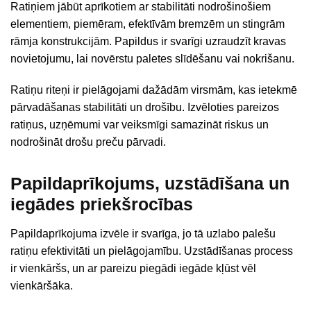
Ratiņiem jābūt aprīkotiem ar stabilitāti nodrošinošiem
elementiem, piemēram, efektīvām bremzēm un stingrām
rāmja konstrukcijām. Papildus ir svarīgi uzraudzīt kravas
novietojumu, lai novērstu paletes slīdēšanu vai nokrišanu.
Ratiņu riteņi ir pielāgojami dažādām virsmām, kas ietekmē
pārvadāšanas stabilitāti un drošību. Izvēloties pareizos
ratiņus, uzņēmumi var veiksmīgi samazināt riskus un
nodrošināt drošu preču pārvadi.
Papildaprīkojums, uzstādīšana un
iegādes priekšrocības
Papildaprīkojuma izvēle ir svarīga, jo tā uzlabo palešu
ratiņu efektivitāti un pielāgojamību. Uzstādīšanas process
ir vienkāršs, un ar pareizu piegādi iegāde kļūst vēl
vienkāršāka.