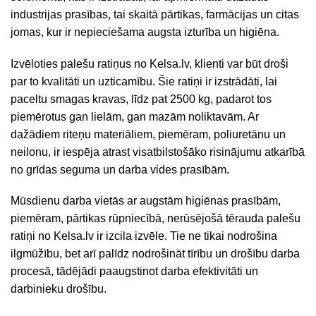
industrijas prasības, tai skaitā pārtikas, farmācijas un citas
jomas, kur ir nepieciešama augsta izturība un higiēna.
Izvēloties palešu ratiņus no Kelsa.lv, klienti var būt droši
par to kvalitāti un uzticamību. Šie ratiņi ir izstrādāti, lai
paceltu smagas kravas, līdz pat 2500 kg, padarot tos
piemērotus gan lielām, gan mazām noliktavām. Ar
dažādiem riteņu materiāliem, piemēram, poliuretānu un
neilonu, ir iespēja atrast visatbilstošāko risinājumu atkarībā
no grīdas seguma un darba vides prasībām.
Mūsdienu darba vietās ar augstām higiēnas prasībām,
piemēram, pārtikas rūpniecībā, nerūsējošā tērauda palešu
ratiņi no Kelsa.lv ir izcila izvēle. Tie ne tikai nodrošina
ilgmūžību, bet arī palīdz nodrošināt tīrību un drošību darba
procesā, tādējādi paaugstinot darba efektivitāti un
darbinieku drošību.