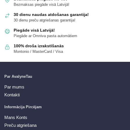
Bezmaksas piegāde visā Latvijā!
30 dienu naudas atdošanas garantija!
30 dienu preču atgriešanas garantija!
Piegāde visā Latvijā!
Piegāde ar Omniva pasta automātiem
100% droša izrakstīšanās
Montonio / MasterCard / Visa
Par AvalyneTau
Par mums
Kontakti
Informācija Pircējam
Mans Konts
Preču atgriešana