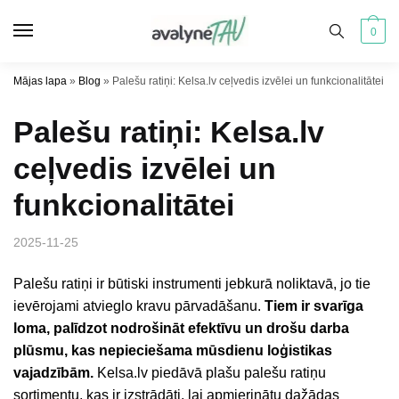
Pāriet
Pāriet
uz
uz
0
navigāciju
saturu
Mājas lapa
»
Blog
»
Palešu ratiņi: Kelsa.lv ceļvedis izvēlei un funkcionalitātei
Palešu ratiņi: Kelsa.lv
ceļvedis izvēlei un
funkcionalitātei
2025-11-25
Palešu ratiņi ir būtiski instrumenti jebkurā noliktavā, jo tie
ievērojami atvieglo kravu pārvadāšanu.
Tiem ir svarīga
loma, palīdzot nodrošināt efektīvu un drošu darba
plūsmu, kas nepieciešama mūsdienu loģistikas
vajadzībām.
Kelsa.lv piedāvā plašu palešu ratiņu
sortimentu, kas ir izstrādāti, lai apmierinātu dažādas