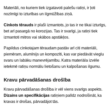
Materiāli, no kuriem tiek izgatavoti palešu ratiņi, ir ļoti
nozīmīgi to izturības un ilgmūžības ziņā.
Cinkots tērauds
ir plaši izmantots, jo tas ir ne tikai izturīgs,
bet arī pasargā no korozijas. Tas ir svarīgi, ja ratiņi tiek
izmantoti mitros vai skābos apstākļos.
Papildus cinkotajam tēraudam pastāv arī citi materiāli,
piemēram, alumīnijs un kompozīti, kas var piedāvāt vieglu
svaru un labāku manevrējamību. Katra materiāla izvēle
ietekmē ratiņu normālu lietošanu un kalpošanas ilgumu.
Kravu pārvadāšanas drošība
Kravu pārvadāšanas drošība ir vēl viens svarīgs aspekts.
Dizains un specifikācijas
ratiņiem palīdz nodrošināt, ka
kravas ir drošas, pārvadājot tās.